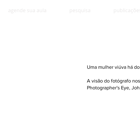
agende sua aula
pesquisa
publicaçõe
Uma mulher viúva há do
A visão do fotógrafo n
Photographer's Eye, Joh