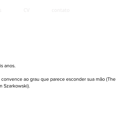
s
CV
contato
is anos.
os convence ao grau que parece esconder sua mão (The
n Szarkowski).