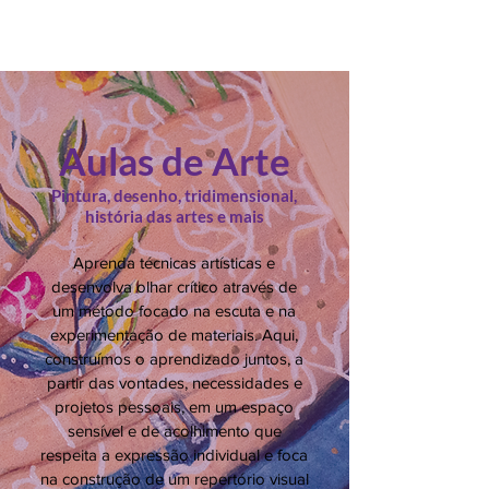
Aulas de Arte
Pintura, desenho, tridimensional,
história das artes e mais
Aprenda técnicas artísticas e
desenvolva olhar crítico através de
um método focado na escuta e na
experimentação de materiais. Aqui,
construímos o aprendizado juntos, a
partir das vontades, necessidades e
projetos pessoais, em um espaço
sensível e de acolhimento que
respeita a expressão individual e foca
na construção de um repertório visual