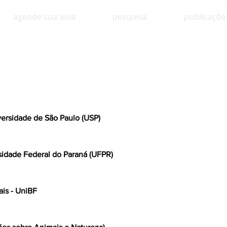
agende sua aula
pesquisa
publicaçõe
versidade de São Paulo (USP)
sidade Federal do Paraná (UFPR)
is - UniBF