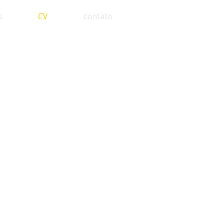
s
CV
contato