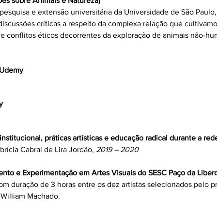
ões sobre Animais e Natureza)
de pesquisa e extensão universitária da Universidade de São Pau
iscussões críticas a respeito da complexa relação que cultivam
e conflitos éticos decorrentes da exploração de animais não-h
- Udemy
y
 institucional, práticas artísticas e educação radical durante a re
rícia Cabral de Lira Jordão,
2019 – 2020
nto e Experimentação em Artes Visuais do SESC Paço da Liber
m duração de 3 horas entre os dez artistas selecionados pelo pr
a William Machado.