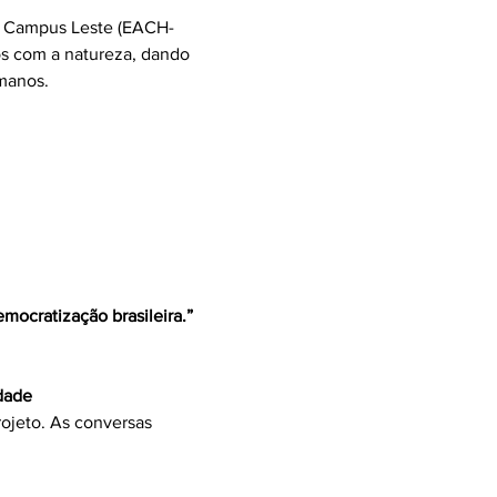
lo, Campus Leste (EACH-
os com a natureza, dando
umanos.
democratização brasileira.”
dade
ojeto. As conversas