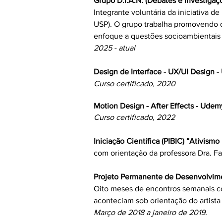
Grupo D.I.A.N. (Debates e Investigaç
Integrante voluntária da iniciativa 
USP).
O grupo trabalha promovendo d
enfoque a questões socioambientais 
2025 - atual
Design de Interface - UX/UI Design 
Curso certificado, 2020
Motion Design - After Effects - Udem
Curso certificado, 2022
Iniciação Científica (PIBIC) “Ativismo
com orientação da professora Dra. Fab
Projeto Permanente de Desenvolvime
Oito meses de encontros semanais co
aconteciam sob orientação do artist
M
arço de 2018 a janeiro de 2019.