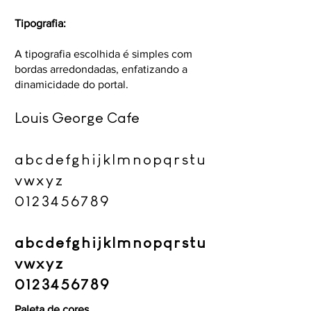
Tipografia:
A tipografia escolhida é simples com
bordas arredondadas, enfatizando a
dinamicidade do portal.
Louis George Cafe
abcdefghijklmnopqrstu
vwxyz
0123456789
abcdefghijklmnopqrstu
vwxyz
​0123456789
Paleta de cores