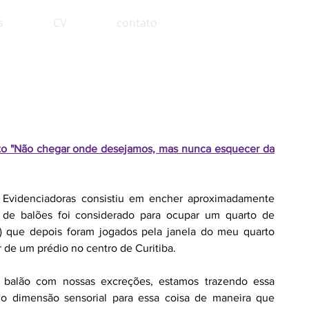
s
CV
contato
eto "Não chegar onde desejamos, mas nunca esquecer da
Evidenciadoras consistiu em encher aproximadamente
de balões foi considerado para ocupar um quarto de
 que depois foram jogados pela janela do meu quarto
 de um prédio no centro de Curitiba.
alão com nossas excreções, estamos trazendo essa
do dimensão sensorial para essa coisa de maneira que